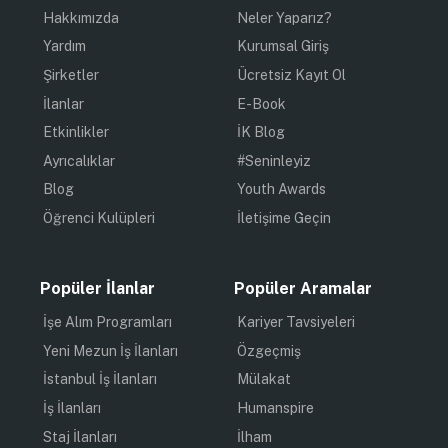
Hakkımızda
Neler Yaparız?
Yardım
Kurumsal Giriş
Şirketler
Ücretsiz Kayıt Ol
İlanlar
E-Book
Etkinlikler
İK Blog
Ayrıcalıklar
#Seninleyiz
Blog
Youth Awards
Öğrenci Kulüpleri
İletişime Geçin
Popüler İlanlar
Popüler Aramalar
İşe Alım Programları
Kariyer Tavsiyeleri
Yeni Mezun İş İlanları
Özgeçmiş
İstanbul İş İlanları
Mülakat
İş İlanları
Humanspire
Staj İlanları
İlham