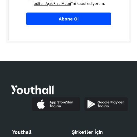
bülten Açık Rıza Metni
''ni kabul ediyorum.
Abone Ol
Youthall
Şirketler İçin