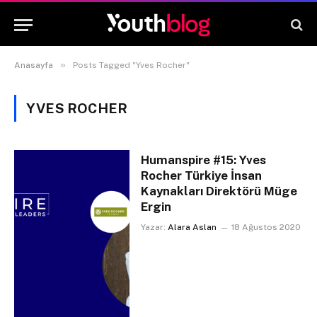
»
Anasayfa
Posts Tagged "Yves Rocher"
YVES ROCHER
Humanspire #15: Yves
Rocher Türkiye İnsan
Kaynakları Direktörü Müge
Ergin
Yazar:
Alara Aslan
18 Ağustos 2020