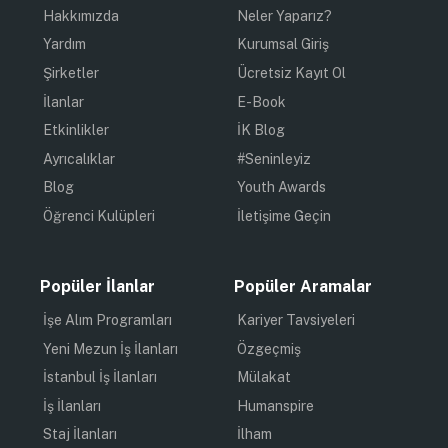
Hakkımızda
Neler Yaparız?
Yardım
Kurumsal Giriş
Şirketler
Ücretsiz Kayıt Ol
İlanlar
E-Book
Etkinlikler
İK Blog
Ayrıcalıklar
#Seninleyiz
Blog
Youth Awards
Öğrenci Kulüpleri
İletişime Geçin
Popüler İlanlar
Popüler Aramalar
İşe Alım Programları
Kariyer Tavsiyeleri
Yeni Mezun İş İlanları
Özgeçmiş
İstanbul İş İlanları
Mülakat
İş İlanları
Humanspire
Staj İlanları
İlham