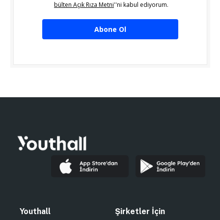
bülten Açık Rıza Metni
''ni kabul ediyorum.
Abone Ol
Youthall
Şirketler İçin