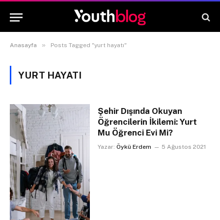
»
Anasayfa
Posts Tagged "yurt hayatı"
YURT HAYATI
Şehir Dışında Okuyan
Öğrencilerin İkilemi: Yurt
Mu Öğrenci Evi Mi?
Yazar:
Öykü Erdem
5 Ağustos 2021