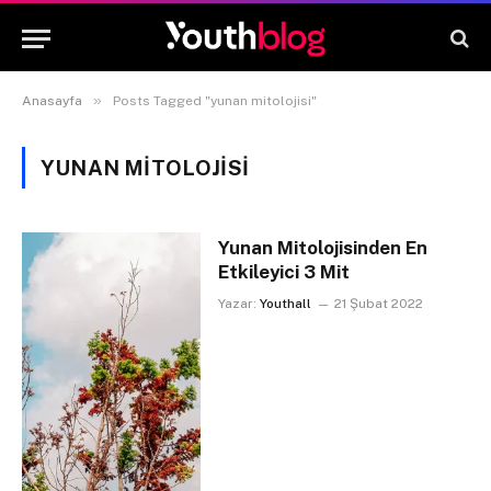
»
Anasayfa
Posts Tagged "yunan mitolojisi"
YUNAN MITOLOJISI
Yunan Mitolojisinden En
Etkileyici 3 Mit
Yazar:
Youthall
21 Şubat 2022