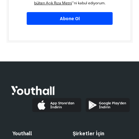
bülten Açık Rıza Metni
''ni kabul ediyorum.
Abone Ol
Youthall
Şirketler İçin