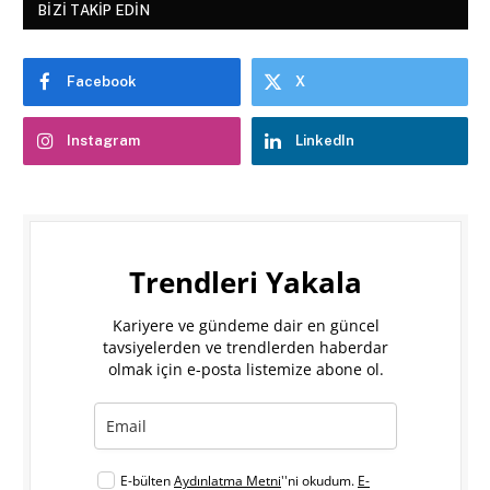
BIZI TAKIP EDIN
Facebook
X
Instagram
LinkedIn
Trendleri Yakala
Kariyere ve gündeme dair en güncel
tavsiyelerden ve trendlerden haberdar
olmak için e-posta listemize abone ol.
E-bülten
Aydınlatma Metni
''ni okudum.
E-