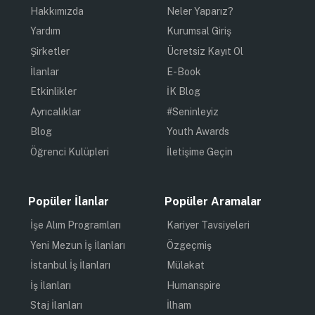
Hakkımızda
Neler Yaparız?
Yardım
Kurumsal Giriş
Şirketler
Ücretsiz Kayıt Ol
İlanlar
E-Book
Etkinlikler
İK Blog
Ayrıcalıklar
#Seninleyiz
Blog
Youth Awards
Öğrenci Kulüpleri
İletişime Geçin
Popüler İlanlar
Popüler Aramalar
İşe Alım Programları
Kariyer Tavsiyeleri
Yeni Mezun İş İlanları
Özgeçmiş
İstanbul İş İlanları
Mülakat
İş İlanları
Humanspire
Staj İlanları
İlham