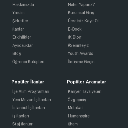
Hakkımızda
Neler Yaparız?
Yardım
Kurumsal Giriş
Şirketler
Ücretsiz Kayıt Ol
İlanlar
E-Book
Etkinlikler
İK Blog
Ayrıcalıklar
#Seninleyiz
Blog
Youth Awards
Öğrenci Kulüpleri
İletişime Geçin
Popüler İlanlar
Popüler Aramalar
İşe Alım Programları
Kariyer Tavsiyeleri
Yeni Mezun İş İlanları
Özgeçmiş
İstanbul İş İlanları
Mülakat
İş İlanları
Humanspire
Staj İlanları
İlham