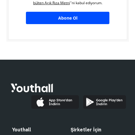
bülten Açık Rıza Metni
''ni kabul ediyorum.
Abone Ol
Youthall
Şirketler İçin