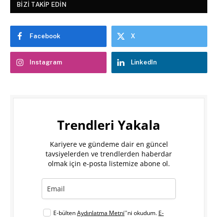
BIZI TAKIP EDIN
Facebook
X
Instagram
LinkedIn
Trendleri Yakala
Kariyere ve gündeme dair en güncel
tavsiyelerden ve trendlerden haberdar
olmak için e-posta listemize abone ol.
E-bülten
Aydınlatma Metni
''ni okudum.
E-