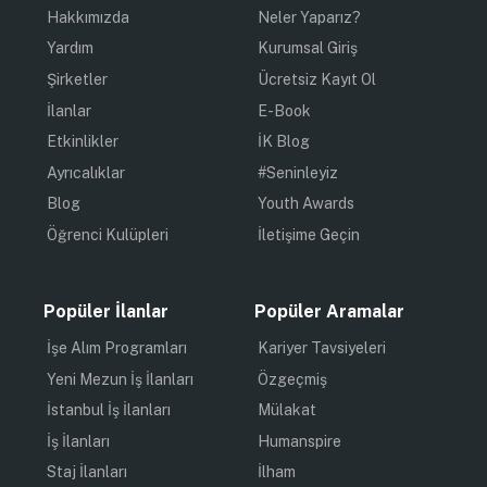
Hakkımızda
Neler Yaparız?
Yardım
Kurumsal Giriş
Şirketler
Ücretsiz Kayıt Ol
İlanlar
E-Book
Etkinlikler
İK Blog
Ayrıcalıklar
#Seninleyiz
Blog
Youth Awards
Öğrenci Kulüpleri
İletişime Geçin
Popüler İlanlar
Popüler Aramalar
İşe Alım Programları
Kariyer Tavsiyeleri
Yeni Mezun İş İlanları
Özgeçmiş
İstanbul İş İlanları
Mülakat
İş İlanları
Humanspire
Staj İlanları
İlham