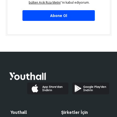
bülten Açık Rıza Metni
''ni kabul ediyorum.
Abone Ol
Youthall
Şirketler İçin