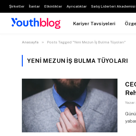
Şirketler
İlanlar
Etkinlikler
Ayrıcalıklar
Satış Liderleri Akademisi
Kariyer Tavsiyeleri
Özg
»
Anasayfa
Posts Tagged "Yeni Mezun İş Bulma Tüyoları"
YENI MEZUN İŞ BULMA TÜYOLARI
CEO
Reh
Yazar:
Günüm
yaban