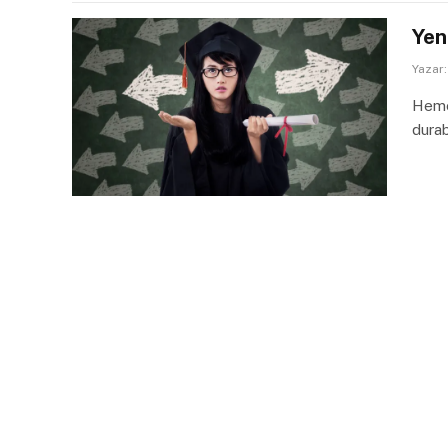
Yen
Yazar:
Hemen
dura