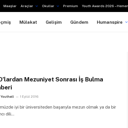
Maaşlar
Araçlar
Okullar
Premium
Youth Awards 2026 – Hemen
eçmiş
Mülakat
Gelişim
Gündem
Humanspire
’lardan Mezuniyet Sonrası İş Bulma
beri
Youthall
1 Eylül 2016
üzde iyi bir üniversiteden başarıyla mezun olmak ya da bir
cı dili…