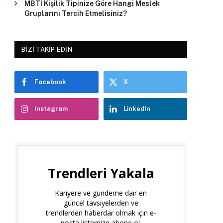
MBTI Kişilik Tipinize Göre Hangi Meslek
Gruplarını Tercih Etmelisiniz?
BIZI TAKIP EDIN
Facebook
X
Instagram
LinkedIn
Trendleri Yakala
Kariyere ve gündeme dair en
güncel tavsiyelerden ve
trendlerden haberdar olmak için e-
posta listemize abone ol.