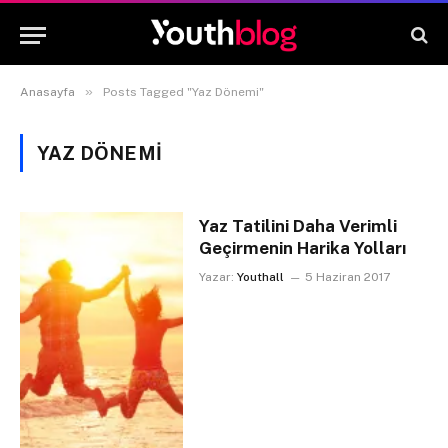
»
Anasayfa
Posts Tagged "Yaz Dönemi"
YAZ DÖNEMI
Yaz Tatilini Daha Verimli
Geçirmenin Harika Yolları
Yazar:
Youthall
5 Haziran 2017