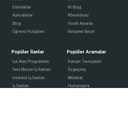
Etkinlikler
İK Blog
Ayrıcalıklar
#Seninleyiz
Blog
Youth Awards
Öğrenci Kulüpleri
İletişime Geçin
Popüler İlanlar
Popüler Aramalar
İşe Alım Programları
Kariyer Tavsiyeleri
Yeni Mezun İş İlanları
Özgeçmiş
İstanbul İş İlanları
Mülakat
İş İlanları
Humanspire
Staj İlanları
İlham
Online Staj
Quiz
Uzun Dönem Staj
Kişisel Gelişim
Kısa Dönem Staj
Gündem