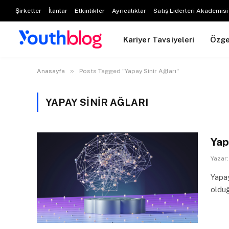
Şirketler
İlanlar
Etkinlikler
Ayrıcalıklar
Satış Liderleri Akademisi
Kariyer Tavsiyeleri
Özg
»
Anasayfa
Posts Tagged "Yapay Sinir Ağları"
YAPAY SINIR AĞLARI
Yap
Yazar:
Yapay
oldu