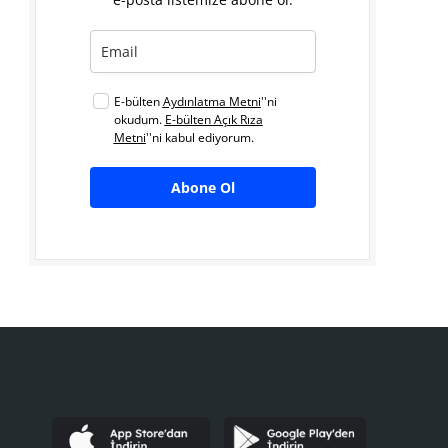
E-bülten
Aydınlatma Metni
''ni
okudum.
E-bülten Açık Rıza
Metni
''ni kabul ediyorum.
Abone Ol