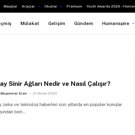
Maaşlar
Araçlar
Okullar
Premium
Youth Awards 2026 – Hemen
eçmiş
Mülakat
Gelişim
Gündem
Humanspire
ay Sinir Ağları Nedir ve Nasıl Çalışır?
Muammer Eren
21 Nisan 2025
 zeka ve teknoloji haberleri son yıllarda en popüler konular
ğundan beri…