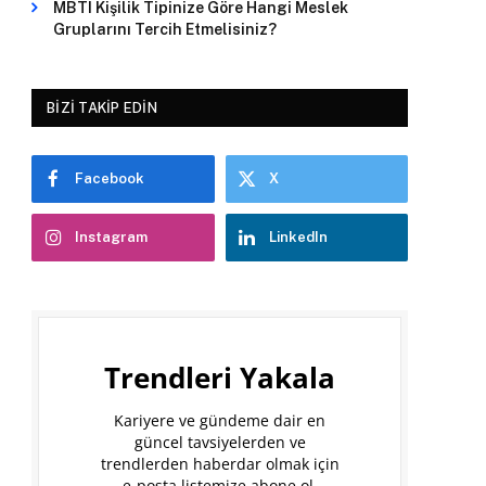
MBTI Kişilik Tipinize Göre Hangi Meslek
Gruplarını Tercih Etmelisiniz?
BIZI TAKIP EDIN
Facebook
X
Instagram
LinkedIn
Trendleri Yakala
Kariyere ve gündeme dair en
güncel tavsiyelerden ve
trendlerden haberdar olmak için
e-posta listemize abone ol.