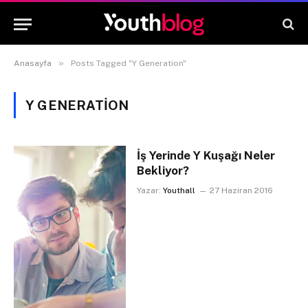
»
Anasayfa
Posts Tagged "Y Generation"
Y GENERATION
İş Yerinde Y Kuşağı Neler
Bekliyor?
Yazar:
Youthall
27 Haziran 2016