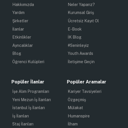
Hakkımızda
Neler Yaparız?
Yardım
Kurumsal Giriş
Şirketler
Ücretsiz Kayıt Ol
İlanlar
E-Book
Etkinlikler
İK Blog
Ayrıcalıklar
#Seninleyiz
Blog
Youth Awards
Öğrenci Kulüpleri
İletişime Geçin
Popüler İlanlar
Popüler Aramalar
İşe Alım Programları
Kariyer Tavsiyeleri
Yeni Mezun İş İlanları
Özgeçmiş
İstanbul İş İlanları
Mülakat
İş İlanları
Humanspire
Staj İlanları
İlham