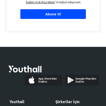
bülten Açık Rıza Metni
''ni kabul ediyorum.
Abone Ol
Youthall
Şirketler İçin