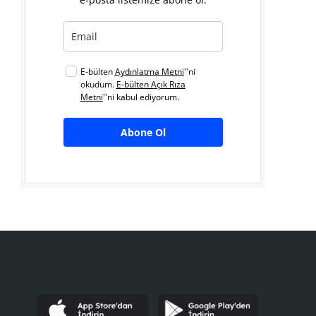
E-bülten
Aydınlatma Metni
''ni
okudum.
E-bülten Açık Rıza
Metni
''ni kabul ediyorum.
Abone Ol