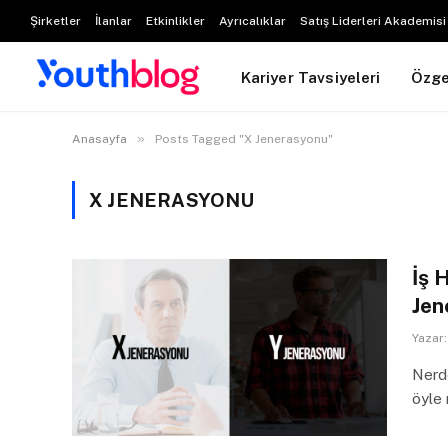
Şirketler
İlanlar
Etkinlikler
Ayrıcalıklar
Satış Liderleri Akademisi
Kariyer Tavsiyeleri
Özg
»
Anasayfa
Posts Tagged "X Jenerasyonu"
X JENERASYONU
İş 
Jen
Yazar:
Nerde
öyle