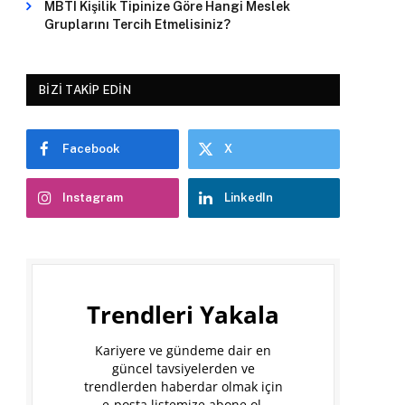
MBTI Kişilik Tipinize Göre Hangi Meslek
Gruplarını Tercih Etmelisiniz?
BIZI TAKIP EDIN
Facebook
X
Instagram
LinkedIn
Trendleri Yakala
Kariyere ve gündeme dair en
güncel tavsiyelerden ve
trendlerden haberdar olmak için
e-posta listemize abone ol.