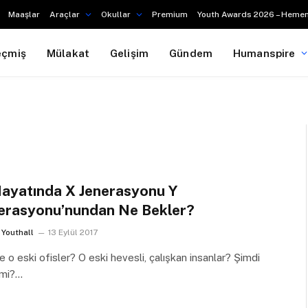
Maaşlar
Araçlar
Okullar
Premium
Youth Awards 2026 – Hemen
eçmiş
Mülakat
Gelişim
Gündem
Humanspire
Hayatında X Jenerasyonu Y
erasyonu’nundan Ne Bekler?
Youthall
13 Eylül 2017
 o eski ofisler? O eski hevesli, çalışkan insanlar? Şimdi
 mi?…