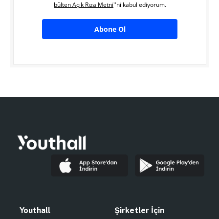
bülten Açık Rıza Metni
''ni kabul ediyorum.
Abone Ol
Youthall
Şirketler İçin