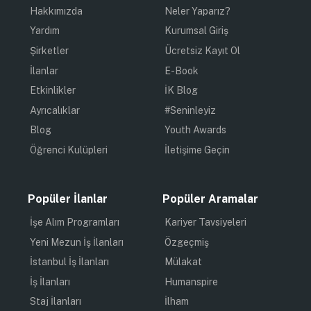
Hakkımızda
Neler Yaparız?
Yardım
Kurumsal Giriş
Şirketler
Ücretsiz Kayıt Ol
İlanlar
E-Book
Etkinlikler
İK Blog
Ayrıcalıklar
#Seninleyiz
Blog
Youth Awards
Öğrenci Kulüpleri
İletişime Geçin
Popüler İlanlar
Popüler Aramalar
İşe Alım Programları
Kariyer Tavsiyeleri
Yeni Mezun İş İlanları
Özgeçmiş
İstanbul İş İlanları
Mülakat
İş İlanları
Humanspire
Staj İlanları
İlham