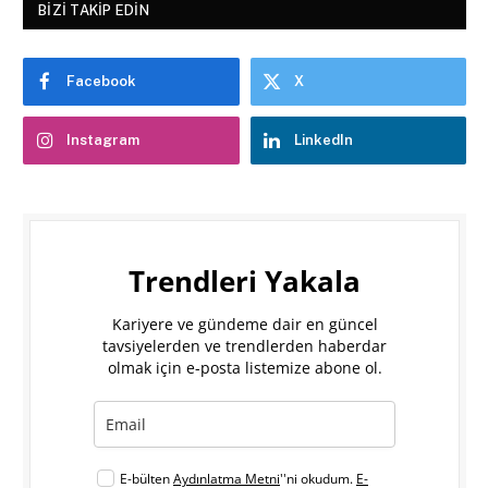
BIZI TAKIP EDIN
Facebook
X
Instagram
LinkedIn
Trendleri Yakala
Kariyere ve gündeme dair en güncel
tavsiyelerden ve trendlerden haberdar
olmak için e-posta listemize abone ol.
E-bülten
Aydınlatma Metni
''ni okudum.
E-