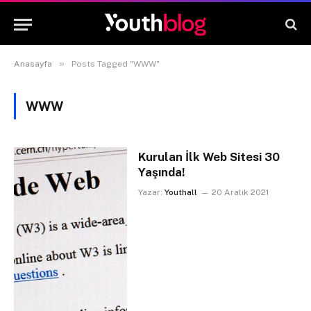
»
Anasayfa
Posts Tagged "WWW"
WWW
Kurulan İlk Web Sitesi 30
Yaşında!
Yazar:
Youthall
20 Aralık 2021