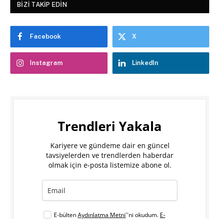
BIZI TAKIP EDIN
Facebook
X
Instagram
LinkedIn
Trendleri Yakala
Kariyere ve gündeme dair en güncel
tavsiyelerden ve trendlerden haberdar
olmak için e-posta listemize abone ol.
E-bülten
Aydınlatma Metni
''ni okudum.
E-