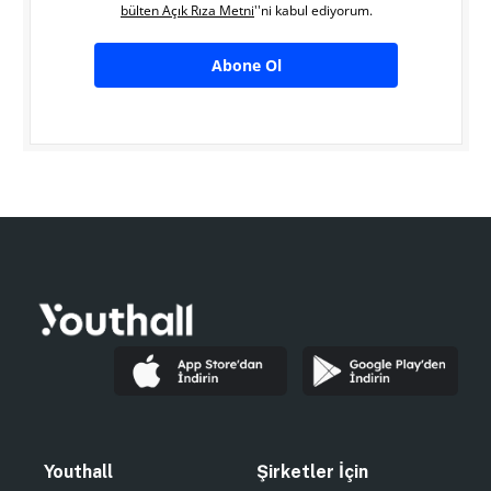
bülten Açık Rıza Metni
''ni kabul ediyorum.
Abone Ol
Youthall
Şirketler İçin