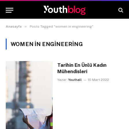
»
Anasayfa
Posts Tagged "women in engineering"
WOMEN IN ENGINEERING
Tarihin En Ünlü Kadın
Mühendisleri
Yazar:
Youthall
10 Mart 2022