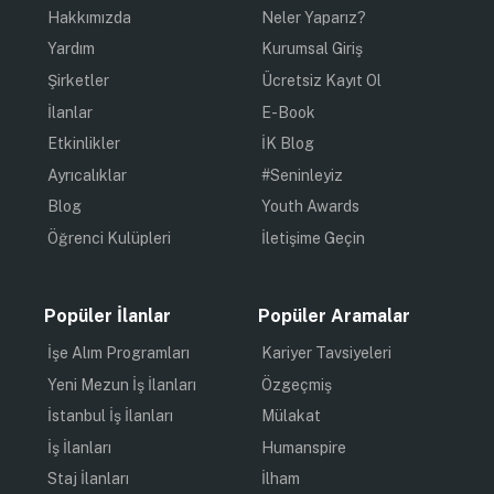
Hakkımızda
Neler Yaparız?
Yardım
Kurumsal Giriş
Şirketler
Ücretsiz Kayıt Ol
İlanlar
E-Book
Etkinlikler
İK Blog
Ayrıcalıklar
#Seninleyiz
Blog
Youth Awards
Öğrenci Kulüpleri
İletişime Geçin
Popüler İlanlar
Popüler Aramalar
İşe Alım Programları
Kariyer Tavsiyeleri
Yeni Mezun İş İlanları
Özgeçmiş
İstanbul İş İlanları
Mülakat
İş İlanları
Humanspire
Staj İlanları
İlham