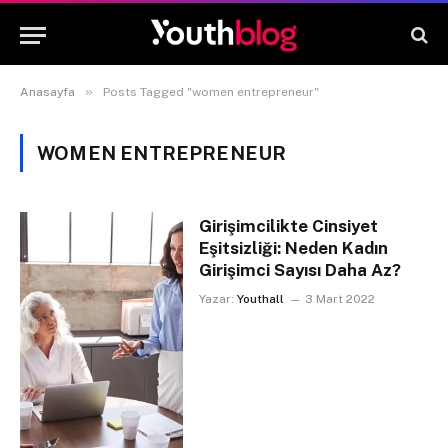
»
Anasayfa
Posts Tagged "women entrepreneur"
WOMEN ENTREPRENEUR
Girişimcilikte Cinsiyet
Eşitsizliği: Neden Kadın
Girişimci Sayısı Daha Az?
Yazar:
Youthall
3 Mart 2022