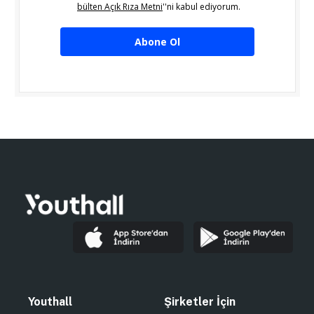
bülten Açık Rıza Metni
''ni kabul ediyorum.
Abone Ol
Youthall
Şirketler İçin