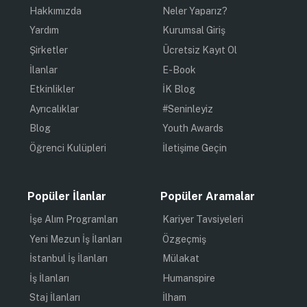
Hakkımızda
Neler Yaparız?
Yardım
Kurumsal Giriş
Şirketler
Ücretsiz Kayıt Ol
İlanlar
E-Book
Etkinlikler
İK Blog
Ayrıcalıklar
#Seninleyiz
Blog
Youth Awards
Öğrenci Kulüpleri
İletişime Geçin
Popüler İlanlar
Popüler Aramalar
İşe Alım Programları
Kariyer Tavsiyeleri
Yeni Mezun İş İlanları
Özgeçmiş
İstanbul İş İlanları
Mülakat
İş İlanları
Humanspire
Staj İlanları
İlham