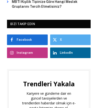
MBTI Kişilik Tipinize Göre Hangi Meslek
Gruplarını Tercih Etmelisiniz?
BIZI TAKIP EDIN
Facebook
X
Instagram
LinkedIn
Trendleri Yakala
Kariyere ve gündeme dair en
güncel tavsiyelerden ve
trendlerden haberdar olmak için e-
posta listemize abone ol.