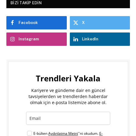
BIZI TAKIP EDIN
Facebook
X
Instagram
LinkedIn
Trendleri Yakala
Kariyere ve gündeme dair en güncel
tavsiyelerden ve trendlerden haberdar
olmak için e-posta listemize abone ol.
E-bülten
Aydınlatma Metni
''ni okudum.
E-