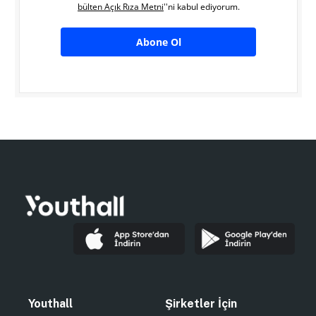
bülten Açık Rıza Metni
''ni kabul ediyorum.
Abone Ol
Youthall
Şirketler İçin