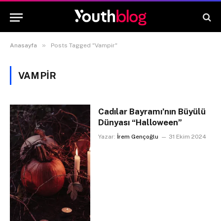
»
Anasayfa
Posts Tagged "Vampir"
VAMPIR
Cadılar Bayramı’nın Büyülü
Dünyası “Halloween”
Yazar:
İrem Gençoğlu
31 Ekim 2024