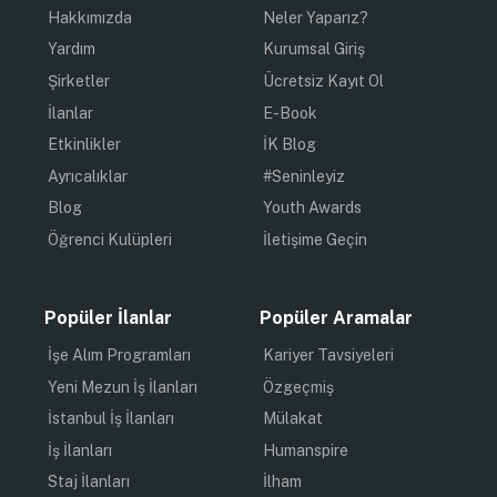
Hakkımızda
Neler Yaparız?
Yardım
Kurumsal Giriş
Şirketler
Ücretsiz Kayıt Ol
İlanlar
E-Book
Etkinlikler
İK Blog
Ayrıcalıklar
#Seninleyiz
Blog
Youth Awards
Öğrenci Kulüpleri
İletişime Geçin
Popüler İlanlar
Popüler Aramalar
İşe Alım Programları
Kariyer Tavsiyeleri
Yeni Mezun İş İlanları
Özgeçmiş
İstanbul İş İlanları
Mülakat
İş İlanları
Humanspire
Staj İlanları
İlham