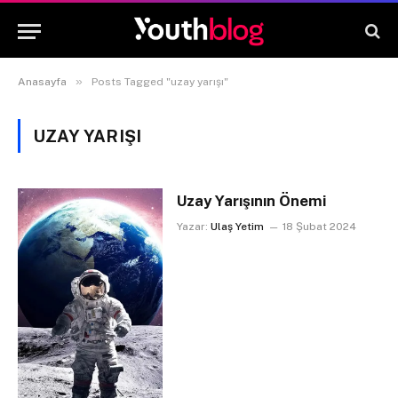
»
Anasayfa
Posts Tagged "uzay yarışı"
UZAY YARIŞI
Uzay Yarışının Önemi
Yazar:
Ulaş Yetim
18 Şubat 2024