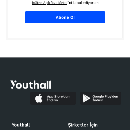
bülten Açık Rıza Metni
''ni kabul ediyorum.
Abone Ol
Youthall
Şirketler İçin