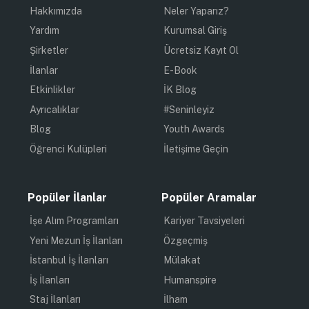
Hakkımızda
Neler Yaparız?
Yardım
Kurumsal Giriş
Şirketler
Ücretsiz Kayıt Ol
İlanlar
E-Book
Etkinlikler
İK Blog
Ayrıcalıklar
#Seninleyiz
Blog
Youth Awards
Öğrenci Kulüpleri
İletişime Geçin
Popüler İlanlar
Popüler Aramalar
İşe Alım Programları
Kariyer Tavsiyeleri
Yeni Mezun İş İlanları
Özgeçmiş
İstanbul İş İlanları
Mülakat
İş İlanları
Humanspire
Staj İlanları
İlham