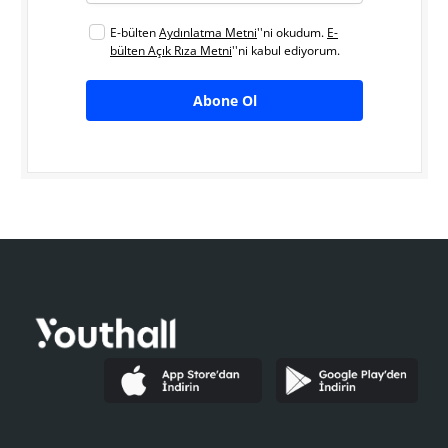
E-bülten
Aydınlatma Metni
''ni okudum.
E-
bülten Açık Rıza Metni
''ni kabul ediyorum.
Abone Ol