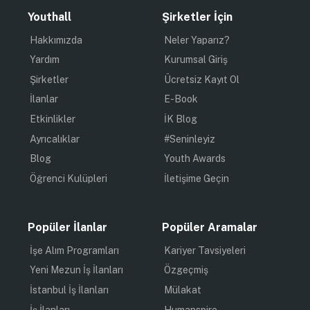
Youthall
Şirketler İçin
Hakkımızda
Neler Yaparız?
Yardım
Kurumsal Giriş
Şirketler
Ücretsiz Kayıt Ol
İlanlar
E-Book
Etkinlikler
İK Blog
Ayrıcalıklar
#Seninleyiz
Blog
Youth Awards
Öğrenci Kulüpleri
İletişime Geçin
Popüler İlanlar
Popüler Aramalar
İşe Alım Programları
Kariyer Tavsiyeleri
Yeni Mezun İş İlanları
Özgeçmiş
İstanbul İş İlanları
Mülakat
İş İlanları
Humanspire