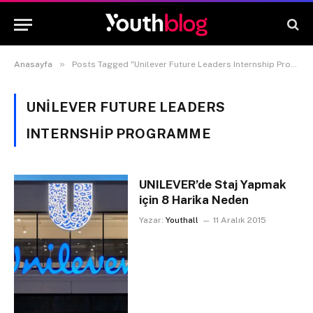
»
Anasayfa
Posts Tagged "Unilever Future Leaders Internship Programme"
UNILEVER FUTURE LEADERS
INTERNSHIP PROGRAMME
UNILEVER’de Staj Yapmak
için 8 Harika Neden
Yazar:
Youthall
11 Aralık 2015