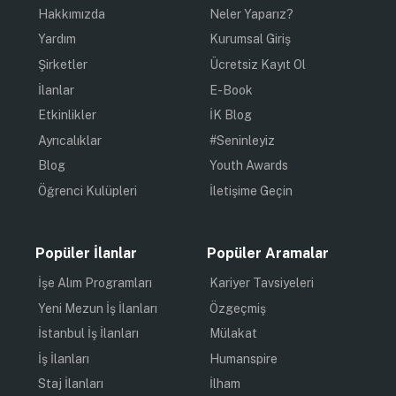
Hakkımızda
Neler Yaparız?
Yardım
Kurumsal Giriş
Şirketler
Ücretsiz Kayıt Ol
İlanlar
E-Book
Etkinlikler
İK Blog
Ayrıcalıklar
#Seninleyiz
Blog
Youth Awards
Öğrenci Kulüpleri
İletişime Geçin
Popüler İlanlar
Popüler Aramalar
İşe Alım Programları
Kariyer Tavsiyeleri
Yeni Mezun İş İlanları
Özgeçmiş
İstanbul İş İlanları
Mülakat
İş İlanları
Humanspire
Staj İlanları
İlham