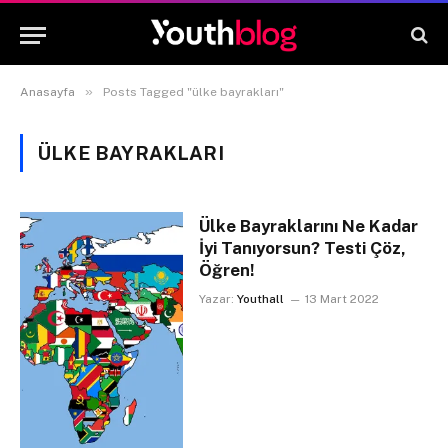
»
Anasayfa
Posts Tagged "ülke bayrakları"
ÜLKE BAYRAKLARI
Ülke Bayraklarını Ne Kadar
İyi Tanıyorsun? Testi Çöz,
Öğren!
Yazar:
Youthall
13 Mart 2022