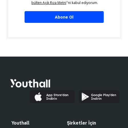
bülten Açık Rıza Metni
''ni kabul ediyorum.
Abone Ol
Youthall
Şirketler İçin