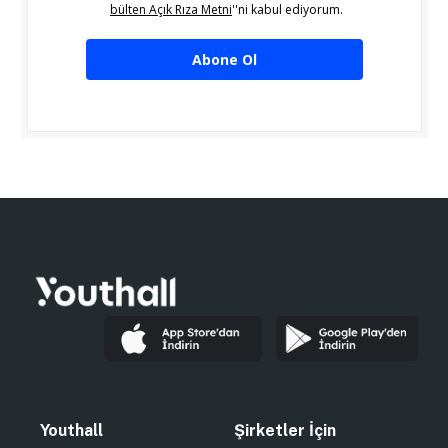
bülten Açık Rıza Metni
''ni kabul ediyorum.
Abone Ol
Youthall
Şirketler İçin