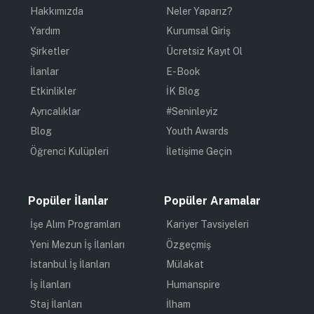
Hakkımızda
Neler Yaparız?
Yardım
Kurumsal Giriş
Şirketler
Ücretsiz Kayıt Ol
İlanlar
E-Book
Etkinlikler
İK Blog
Ayrıcalıklar
#Seninleyiz
Blog
Youth Awards
Öğrenci Kulüpleri
İletişime Geçin
Popüler İlanlar
Popüler Aramalar
İşe Alım Programları
Kariyer Tavsiyeleri
Yeni Mezun İş İlanları
Özgeçmiş
İstanbul İş İlanları
Mülakat
İş İlanları
Humanspire
Staj İlanları
İlham