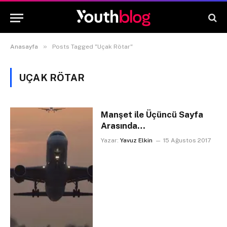
»
Anasayfa
Posts Tagged "Uçak Rötar"
UÇAK RÖTAR
Manşet ile Üçüncü Sayfa
Arasında…
Yazar:
Yavuz Elkin
15 Ağustos 2017