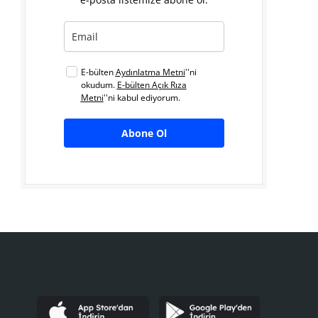
E-bülten
Aydınlatma Metni
''ni
okudum.
E-bülten Açık Rıza
Metni
''ni kabul ediyorum.
Abone Ol