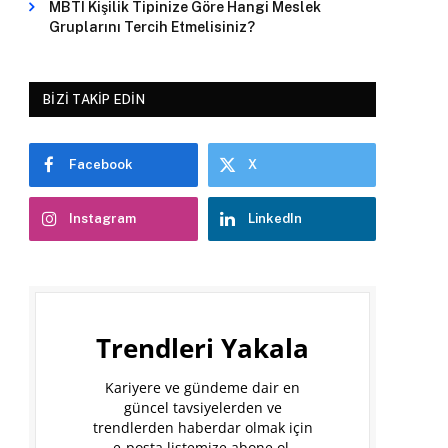
MBTI Kişilik Tipinize Göre Hangi Meslek
Gruplarını Tercih Etmelisiniz?
BIZI TAKIP EDIN
Facebook
X
Instagram
LinkedIn
Trendleri Yakala
Kariyere ve gündeme dair en
güncel tavsiyelerden ve
trendlerden haberdar olmak için
e-posta listemize abone ol.