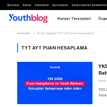
Şirketler
İlanlar
Etkinlikler
Ayrıcalıklar
Satış Liderleri Akademisi
Kariyer Tavsiyeleri
Özg
»
Anasayfa
Posts Tagged "TYT AYT puan hesaplama"
TYT AYT PUAN HESAPLAMA
YKS
Reh
Yazar:
YKS 
Yerl