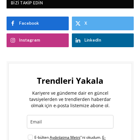
BIZI TAKIP EDIN
Facebook
X
Instagram
LinkedIn
Trendleri Yakala
Kariyere ve gündeme dair en güncel
tavsiyelerden ve trendlerden haberdar
olmak için e-posta listemize abone ol.
E-bülten
Aydınlatma Metni
''ni okudum.
E-