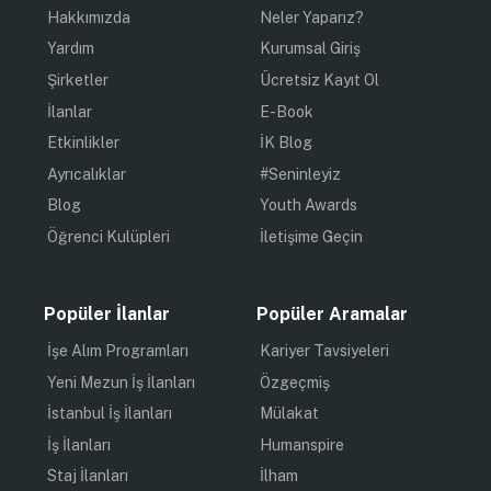
Hakkımızda
Neler Yaparız?
Yardım
Kurumsal Giriş
Şirketler
Ücretsiz Kayıt Ol
İlanlar
E-Book
Etkinlikler
İK Blog
Ayrıcalıklar
#Seninleyiz
Blog
Youth Awards
Öğrenci Kulüpleri
İletişime Geçin
Popüler İlanlar
Popüler Aramalar
İşe Alım Programları
Kariyer Tavsiyeleri
Yeni Mezun İş İlanları
Özgeçmiş
İstanbul İş İlanları
Mülakat
İş İlanları
Humanspire
Staj İlanları
İlham