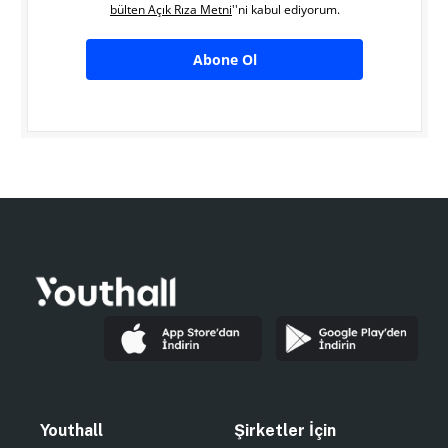
bülten Açık Rıza Metni
''ni kabul ediyorum.
Abone Ol
Youthall
Şirketler İçin