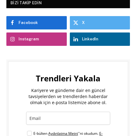
BIZI TAKIP EDIN
Facebook
X
Instagram
LinkedIn
Trendleri Yakala
Kariyere ve gündeme dair en güncel
tavsiyelerden ve trendlerden haberdar
olmak için e-posta listemize abone ol.
E-bülten
Aydınlatma Metni
''ni okudum.
E-