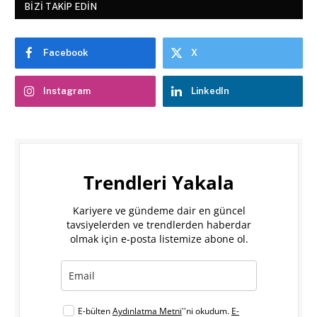
BIZI TAKIP EDIN
Facebook
X
Instagram
LinkedIn
Trendleri Yakala
Kariyere ve gündeme dair en güncel
tavsiyelerden ve trendlerden haberdar
olmak için e-posta listemize abone ol.
E-bülten
Aydınlatma Metni
''ni okudum.
E-