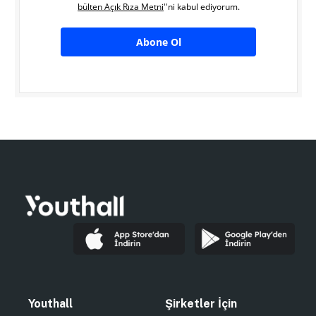
bülten Açık Rıza Metni
''ni kabul ediyorum.
Abone Ol
Youthall
Şirketler İçin