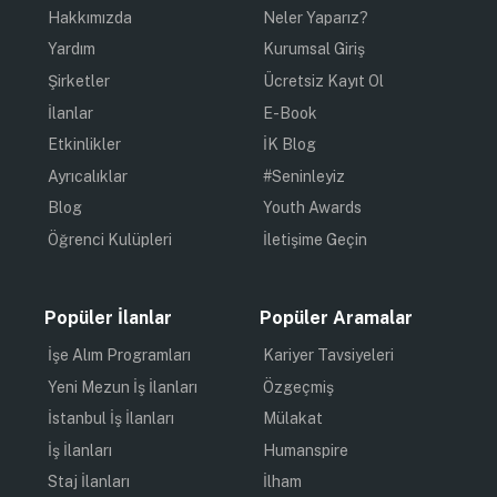
Hakkımızda
Neler Yaparız?
Yardım
Kurumsal Giriş
Şirketler
Ücretsiz Kayıt Ol
İlanlar
E-Book
Etkinlikler
İK Blog
Ayrıcalıklar
#Seninleyiz
Blog
Youth Awards
Öğrenci Kulüpleri
İletişime Geçin
Popüler İlanlar
Popüler Aramalar
İşe Alım Programları
Kariyer Tavsiyeleri
Yeni Mezun İş İlanları
Özgeçmiş
İstanbul İş İlanları
Mülakat
İş İlanları
Humanspire
Staj İlanları
İlham