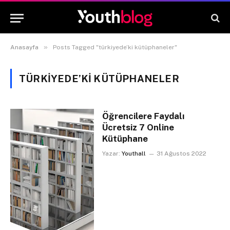
»
Anasayfa
Posts Tagged "türkiyede’ki kütüphaneler"
TÜRKIYEDE’KI KÜTÜPHANELER
Öğrencilere Faydalı
Ücretsiz 7 Online
Kütüphane
Yazar:
Youthall
31 Ağustos 2022