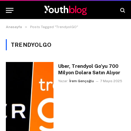
»
Anasayfa
Posts Tagged "TrendyolGO"
TRENDYOLGO
Uber, Trendyol Go’yu 700
Milyon Dolara Satın Alıyor
Yazar:
İrem Gençoğlu
7 Mayıs 2025