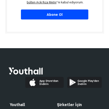
bülten Açık Rıza Metni
''ni kabul ediyorum.
Abone Ol
Youthall
Şirketler İçin