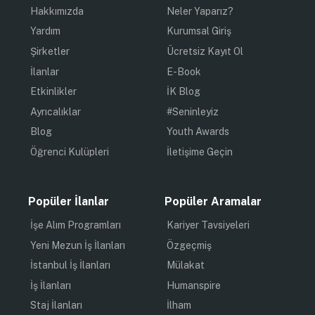
Hakkımızda
Neler Yaparız?
Yardım
Kurumsal Giriş
Şirketler
Ücretsiz Kayıt Ol
İlanlar
E-Book
Etkinlikler
İK Blog
Ayrıcalıklar
#Seninleyiz
Blog
Youth Awards
Öğrenci Kulüpleri
İletişime Geçin
Popüler İlanlar
Popüler Aramalar
İşe Alım Programları
Kariyer Tavsiyeleri
Yeni Mezun İş İlanları
Özgeçmiş
İstanbul İş İlanları
Mülakat
İş İlanları
Humanspire
Staj İlanları
İlham