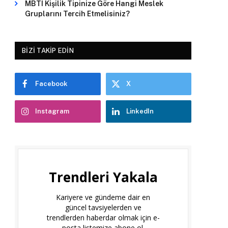
MBTI Kişilik Tipinize Göre Hangi Meslek
Gruplarını Tercih Etmelisiniz?
BIZI TAKIP EDIN
Facebook
X
Instagram
LinkedIn
Trendleri Yakala
Kariyere ve gündeme dair en
güncel tavsiyelerden ve
trendlerden haberdar olmak için e-
posta listemize abone ol.