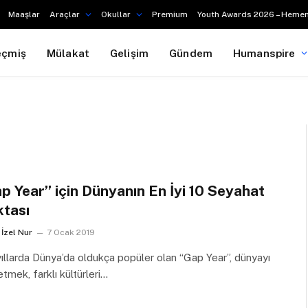
Maaşlar
Araçlar
Okullar
Premium
Youth Awards 2026 – Hemen
eçmiş
Mülakat
Gelişim
Gündem
Humanspire
p Year” için Dünyanın En İyi 10 Seyahat
tası
İzel Nur
7 Ocak 2019
ıllarda Dünya’da oldukça popüler olan “Gap Year”, dünyayı
tmek, farklı kültürleri…