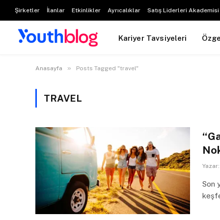
Şirketler
İlanlar
Etkinlikler
Ayrıcalıklar
Satış Liderleri Akademisi
Kariyer Tavsiyeleri
Özg
»
Anasayfa
Posts Tagged "travel"
TRAVEL
“Ga
Nok
Yazar:
Son y
keşfe