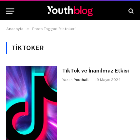
»
Anasayfa
Posts Tagged "tiktoker"
TIKTOKER
TikTok ve İnanılmaz Etkisi
Yazar:
Youthall
19 Mayıs 2024