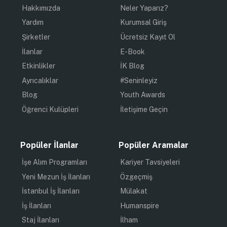
Hakkımızda
Neler Yaparız?
Yardım
Kurumsal Giriş
Şirketler
Ücretsiz Kayıt Ol
İlanlar
E-Book
Etkinlikler
İK Blog
Ayrıcalıklar
#Seninleyiz
Blog
Youth Awards
Öğrenci Kulüpleri
İletişime Geçin
Popüler İlanlar
Popüler Aramalar
İşe Alım Programları
Kariyer Tavsiyeleri
Yeni Mezun İş İlanları
Özgeçmiş
İstanbul İş İlanları
Mülakat
İş İlanları
Humanspire
Staj İlanları
İlham