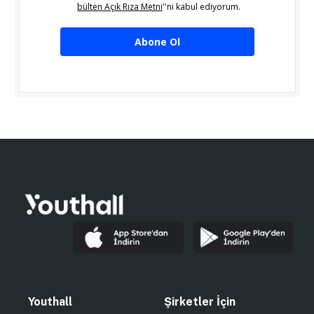
bülten Açık Rıza Metni
''ni kabul ediyorum.
Abone Ol
Youthall
Şirketler İçin