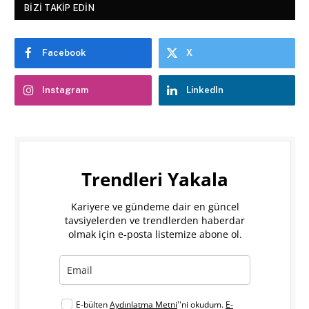
BIZI TAKIP EDIN
Facebook
X
Instagram
LinkedIn
Trendleri Yakala
Kariyere ve gündeme dair en güncel
tavsiyelerden ve trendlerden haberdar
olmak için e-posta listemize abone ol.
E-bülten
Aydınlatma Metni
''ni okudum.
E-