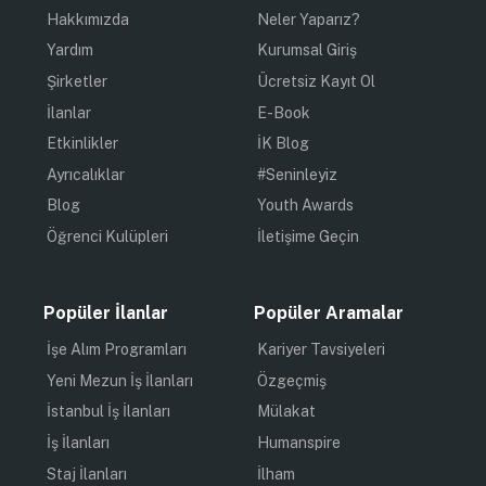
Hakkımızda
Neler Yaparız?
Yardım
Kurumsal Giriş
Şirketler
Ücretsiz Kayıt Ol
İlanlar
E-Book
Etkinlikler
İK Blog
Ayrıcalıklar
#Seninleyiz
Blog
Youth Awards
Öğrenci Kulüpleri
İletişime Geçin
Popüler İlanlar
Popüler Aramalar
İşe Alım Programları
Kariyer Tavsiyeleri
Yeni Mezun İş İlanları
Özgeçmiş
İstanbul İş İlanları
Mülakat
İş İlanları
Humanspire
Staj İlanları
İlham