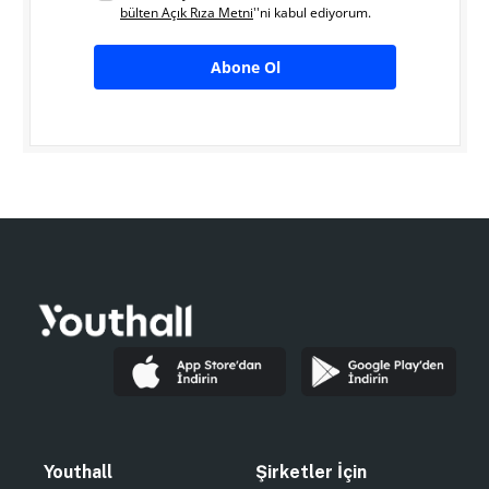
bülten Açık Rıza Metni
''ni kabul ediyorum.
Abone Ol
Youthall
Şirketler İçin