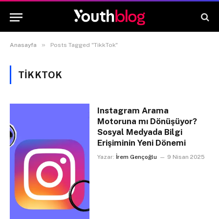
»
Anasayfa
Posts Tagged "TikkTok"
TIKKTOK
Instagram Arama
Motoruna mı Dönüşüyor?
Sosyal Medyada Bilgi
Erişiminin Yeni Dönemi
Yazar:
İrem Gençoğlu
9 Nisan 2025