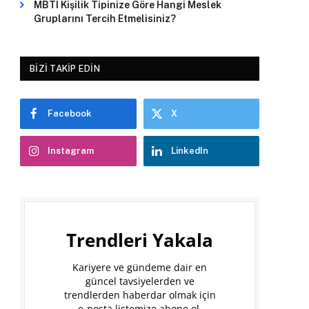
MBTI Kişilik Tipinize Göre Hangi Meslek
Gruplarını Tercih Etmelisiniz?
BIZI TAKIP EDIN
Facebook
X
Instagram
LinkedIn
Trendleri Yakala
Kariyere ve gündeme dair en
güncel tavsiyelerden ve
trendlerden haberdar olmak için
e-posta listemize abone ol.