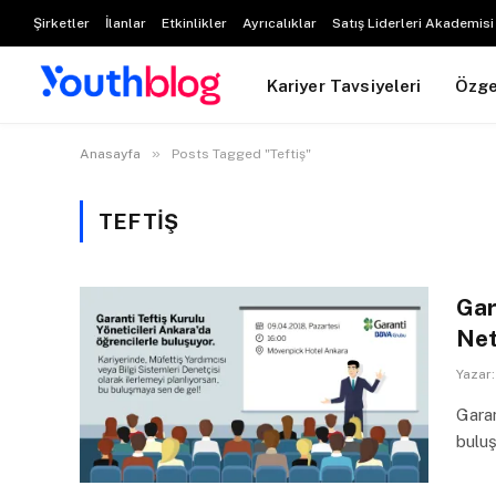
Şirketler
İlanlar
Etkinlikler
Ayrıcalıklar
Satış Liderleri Akademisi
Kariyer Tavsiyeleri
Özg
»
Anasayfa
Posts Tagged "Teftiş"
TEFTIŞ
Gar
Net
Yazar:
Garan
buluş