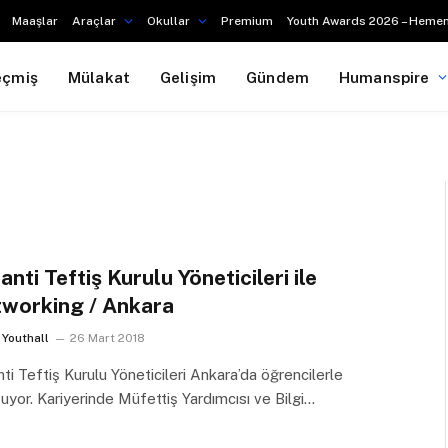
Maaşlar
Araçlar
Okullar
Premium
Youth Awards 2026 – Hemen
eçmiş
Mülakat
Gelişim
Gündem
Humanspire
anti Teftiş Kurulu Yöneticileri ile
working / Ankara
Youthall
26 Mart 2018
ti Teftiş Kurulu Yöneticileri Ankara’da öğrencilerle
uyor. Kariyerinde Müfettiş Yardımcısı ve Bilgi…