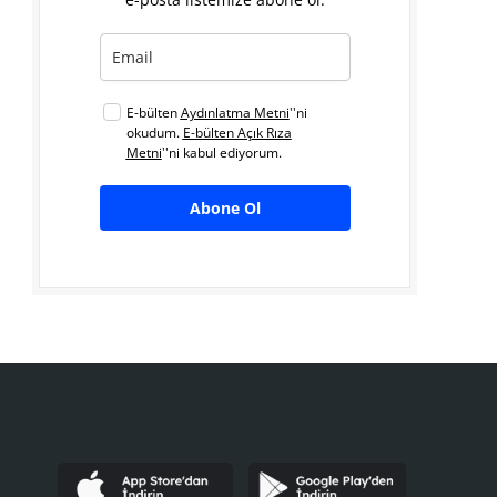
E-bülten
Aydınlatma Metni
''ni
okudum.
E-bülten Açık Rıza
Metni
''ni kabul ediyorum.
Abone Ol