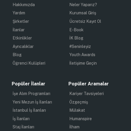
Hakkımızda
Neler Yaparız?
Yardım
Kurumsal Giriş
Şirketler
Ücretsiz Kayıt Ol
İlanlar
E-Book
Etkinlikler
İK Blog
Ayrıcalıklar
#Seninleyiz
Blog
Youth Awards
Öğrenci Kulüpleri
İletişime Geçin
Popüler İlanlar
Popüler Aramalar
İşe Alım Programları
Kariyer Tavsiyeleri
Yeni Mezun İş İlanları
Özgeçmiş
İstanbul İş İlanları
Mülakat
İş İlanları
Humanspire
Staj İlanları
İlham