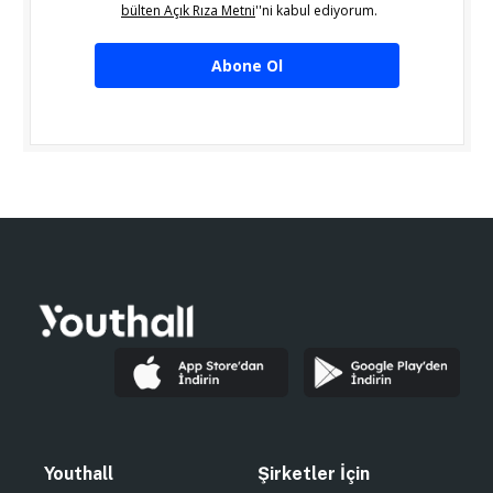
bülten Açık Rıza Metni
''ni kabul ediyorum.
Abone Ol
Youthall
Şirketler İçin