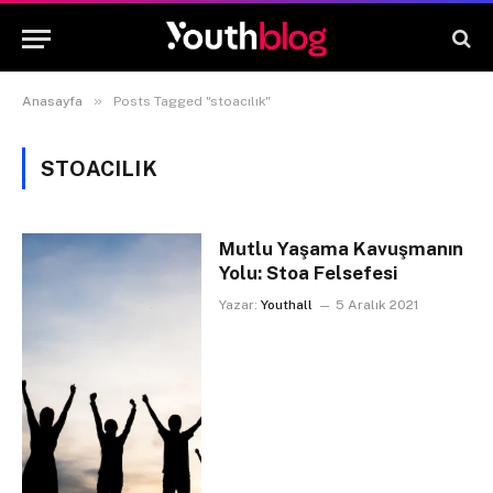
»
Anasayfa
Posts Tagged "stoacılık"
STOACILIK
Mutlu Yaşama Kavuşmanın
Yolu: Stoa Felsefesi
Yazar:
Youthall
5 Aralık 2021