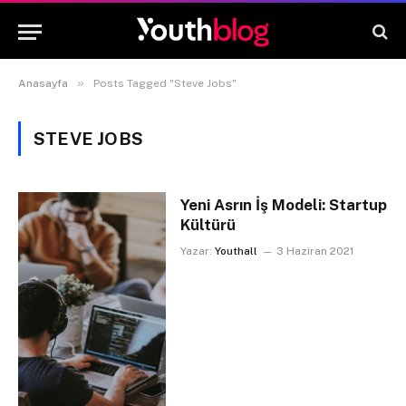
»
Anasayfa
Posts Tagged "Steve Jobs"
STEVE JOBS
Yeni Asrın İş Modeli: Startup
Kültürü
Yazar:
Youthall
3 Haziran 2021