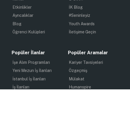
Etkinlikler
İK Blog
Ayrıcalıklar
#Seninleyiz
Blog
Youth Awards
Öğrenci Kulüpleri
İletişime Geçin
Popüler İlanlar
Popüler Aramalar
İşe Alım Programları
Kariyer Tavsiyeleri
Yeni Mezun İş İlanları
Özgeçmiş
İstanbul İş İlanları
Mülakat
İş İlanları
Humanspire
Staj İlanları
İlham
Online Staj
Quiz
Uzun Dönem Staj
Kişisel Gelişim
Kısa Dönem Staj
Gündem