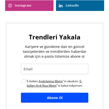
Instagram
LinkedIn
Trendleri Yakala
Kariyere ve gündeme dair en güncel
tavsiyelerden ve trendlerden haberdar
olmak için e-posta listemize abone ol.
E-bülten
Aydınlatma Metni
''ni okudum.
E-
bülten Açık Rıza Metni
''ni kabul ediyorum.
Abone Ol