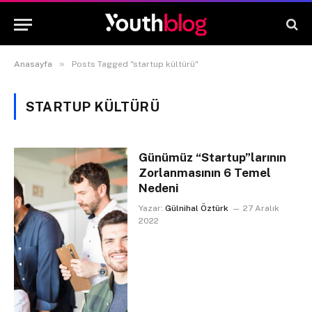
»
Anasayfa
Posts Tagged "startup kültürü"
STARTUP KÜLTÜRÜ
Günümüz “Startup”larının
Zorlanmasının 6 Temel
Nedeni
Yazar:
Gülnihal Öztürk
27 Aralık
2022