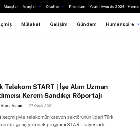
Maaşlar
Araçlar
Okullar
Premium
Youth Awards 2026 – Hemen
eçmiş
Mülakat
Gelişim
Gündem
Humanspire
k Telekom START | İşe Alım Uzman
dımcısı Kerem Sandıkçı Röportajı
Alara Aslan
27 Ocak 2021
 geçmişiyle telekomünikasyon sektörünün lideri Türk
kom’da, genç yetenek programı START sayesinde…