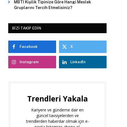
MBTI Kişilik Tipinize Göre Hangi Meslek
Gruplarını Tercih Etmelisiniz?
BIZI TAKIP EDIN
Facebook
X
Instagram
LinkedIn
Trendleri Yakala
Kariyere ve gündeme dair en
güncel tavsiyelerden ve
trendlerden haberdar olmak için e-
posta listemize abone ol.