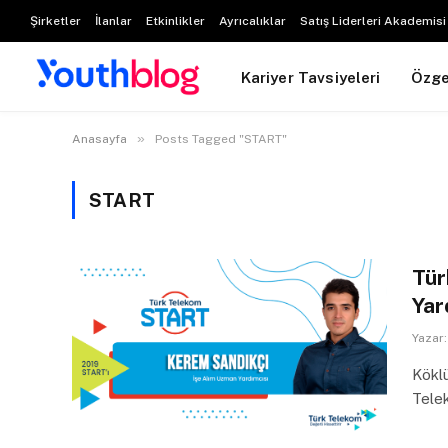
Şirketler
İlanlar
Etkinlikler
Ayrıcalıklar
Satış Liderleri Akademisi
Kariyer Tavsiyeleri
Özg
»
Anasayfa
Posts Tagged "START"
START
Tür
Yar
Yazar:
Köklü
Tele