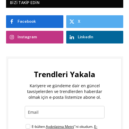
BIZI TAKIP EDIN
Facebook
X
Instagram
LinkedIn
Trendleri Yakala
Kariyere ve gündeme dair en güncel
tavsiyelerden ve trendlerden haberdar
olmak için e-posta listemize abone ol.
E-bülten
Aydınlatma Metni
''ni okudum.
E-