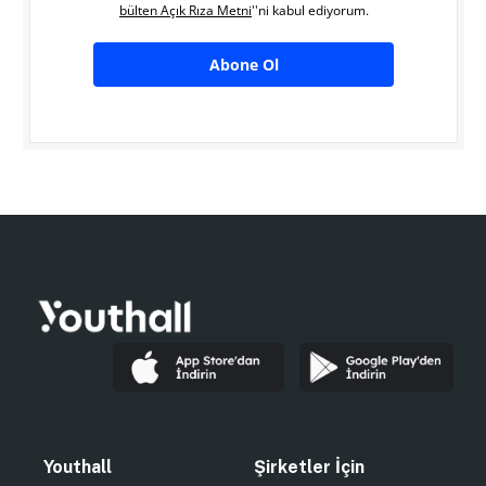
bülten Açık Rıza Metni
''ni kabul ediyorum.
Abone Ol
Youthall
Şirketler İçin