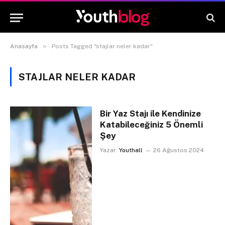
»
Anasayfa
Posts Tagged "stajlar neler kadar"
STAJLAR NELER KADAR
Bir Yaz Stajı ile Kendinize
Katabileceğiniz 5 Önemli
Şey
Yazar:
Youthall
26 Ağustos 2024