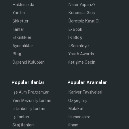
Hakkımızda
Neler Yaparız?
Yardım
Kurumsal Giriş
Şirketler
Ücretsiz Kayıt Ol
İlanlar
E-Book
Etkinlikler
İK Blog
Ayrıcalıklar
#Seninleyiz
Blog
Youth Awards
Öğrenci Kulüpleri
İletişime Geçin
Popüler İlanlar
Popüler Aramalar
İşe Alım Programları
Kariyer Tavsiyeleri
Yeni Mezun İş İlanları
Özgeçmiş
İstanbul İş İlanları
Mülakat
İş İlanları
Humanspire
Staj İlanları
İlham