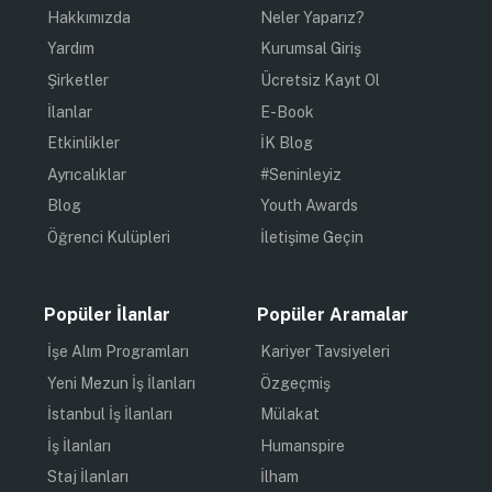
Hakkımızda
Neler Yaparız?
Yardım
Kurumsal Giriş
Şirketler
Ücretsiz Kayıt Ol
İlanlar
E-Book
Etkinlikler
İK Blog
Ayrıcalıklar
#Seninleyiz
Blog
Youth Awards
Öğrenci Kulüpleri
İletişime Geçin
Popüler İlanlar
Popüler Aramalar
İşe Alım Programları
Kariyer Tavsiyeleri
Yeni Mezun İş İlanları
Özgeçmiş
İstanbul İş İlanları
Mülakat
İş İlanları
Humanspire
Staj İlanları
İlham