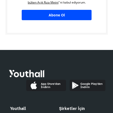
bülten Açık Rıza Metni
''ni kabul ediyorum.
Abone Ol
Youthall
Şirketler İçin