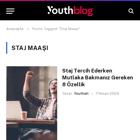
»
Anasayfa
Posts Tagged "Staj Maaşı"
STAJ MAAŞI
Staj Tercih Ederken
Mutlaka Bakmanız Gereken
8 Özellik
Yazar:
Youthall
7 Nisan 2024