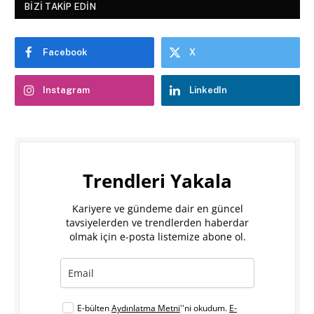
BIZI TAKIP EDIN
Facebook
X
Instagram
LinkedIn
Trendleri Yakala
Kariyere ve gündeme dair en güncel
tavsiyelerden ve trendlerden haberdar
olmak için e-posta listemize abone ol.
E-bülten
Aydınlatma Metni
''ni okudum.
E-