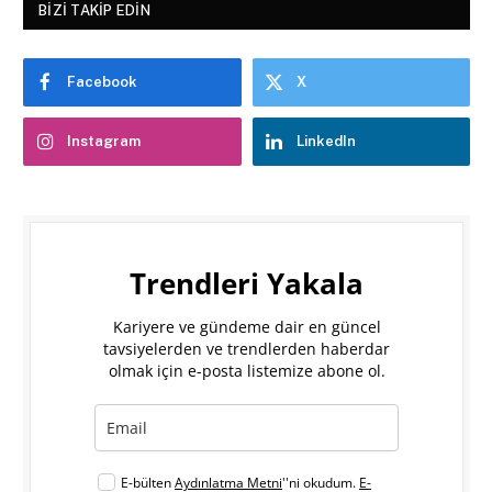
BIZI TAKIP EDIN
Facebook
X
Instagram
LinkedIn
Trendleri Yakala
Kariyere ve gündeme dair en güncel
tavsiyelerden ve trendlerden haberdar
olmak için e-posta listemize abone ol.
E-bülten
Aydınlatma Metni
''ni okudum.
E-