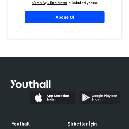
bülten Açık Rıza Metni
''ni kabul ediyorum.
Abone Ol
Youthall
Şirketler İçin