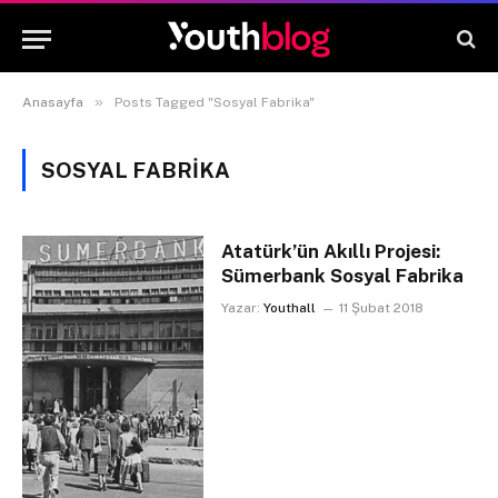
»
Anasayfa
Posts Tagged "Sosyal Fabrika"
SOSYAL FABRIKA
Atatürk’ün Akıllı Projesi:
Sümerbank Sosyal Fabrika
Yazar:
Youthall
11 Şubat 2018