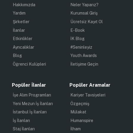
Hakkımızda
Neler Yaparız?
Yardım
Kurumsal Giriş
Şirketler
Ücretsiz Kayıt Ol
İlanlar
E-Book
Etkinlikler
İK Blog
Ayrıcalıklar
#Seninleyiz
Blog
Youth Awards
Öğrenci Kulüpleri
İletişime Geçin
Popüler İlanlar
Popüler Aramalar
İşe Alım Programları
Kariyer Tavsiyeleri
Yeni Mezun İş İlanları
Özgeçmiş
İstanbul İş İlanları
Mülakat
İş İlanları
Humanspire
Staj İlanları
İlham