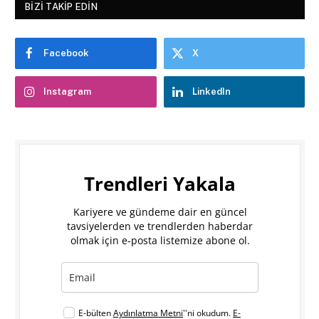
BIZI TAKIP EDIN
Facebook
X
Instagram
LinkedIn
Trendleri Yakala
Kariyere ve gündeme dair en güncel
tavsiyelerden ve trendlerden haberdar
olmak için e-posta listemize abone ol.
E-bülten
Aydınlatma Metni
''ni okudum.
E-