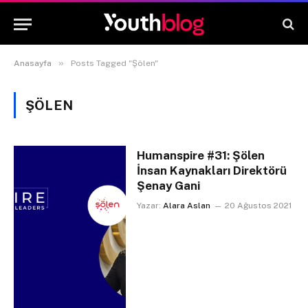
»
Anasayfa
Posts Tagged "Şölen"
ŞÖLEN
Humanspire #31: Şölen
İnsan Kaynakları Direktörü
Şenay Gani
Yazar:
Alara Aslan
20 Ağustos 2021