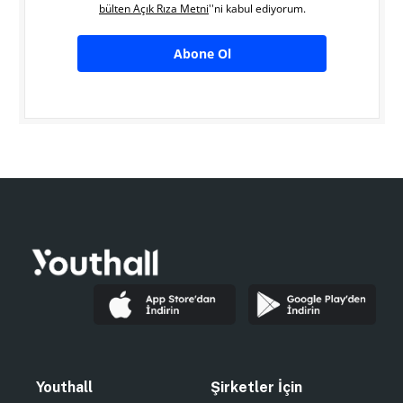
bülten Açık Rıza Metni
''ni kabul ediyorum.
Abone Ol
Youthall
Şirketler İçin