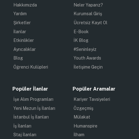
Hakkımızda
Neler Yaparız?
Yardım
Kurumsal Giriş
Şirketler
Ücretsiz Kayıt Ol
İlanlar
E-Book
Etkinlikler
İK Blog
Ayrıcalıklar
#Seninleyiz
Blog
Youth Awards
Öğrenci Kulüpleri
İletişime Geçin
Popüler İlanlar
Popüler Aramalar
İşe Alım Programları
Kariyer Tavsiyeleri
Yeni Mezun İş İlanları
Özgeçmiş
İstanbul İş İlanları
Mülakat
İş İlanları
Humanspire
Staj İlanları
İlham