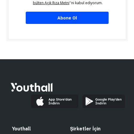
bülten Açık Rıza Metni
''ni kabul ediyorum.
Abone Ol
Youthall
Şirketler İçin