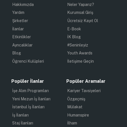
Hakkımızda
Neler Yaparız?
Yardım
Kurumsal Giriş
Şirketler
Ücretsiz Kayıt Ol
İlanlar
E-Book
Etkinlikler
İK Blog
Ayrıcalıklar
#Seninleyiz
Blog
Youth Awards
Öğrenci Kulüpleri
İletişime Geçin
Popüler İlanlar
Popüler Aramalar
İşe Alım Programları
Kariyer Tavsiyeleri
Yeni Mezun İş İlanları
Özgeçmiş
İstanbul İş İlanları
Mülakat
İş İlanları
Humanspire
Staj İlanları
İlham