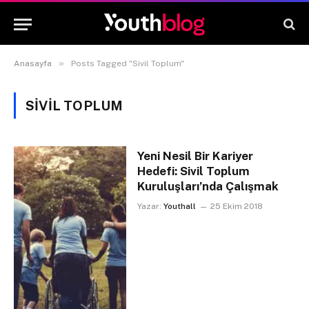
»
Anasayfa
Posts Tagged "Sivil Toplum"
SIVIL TOPLUM
Yeni Nesil Bir Kariyer
Hedefi: Sivil Toplum
Kuruluşları’nda Çalışmak
Yazar:
Youthall
25 Ekim 2018