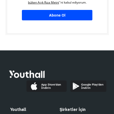
bülten Açık Rıza Metni
''ni kabul ediyorum.
Abone Ol
Youthall
Şirketler İçin