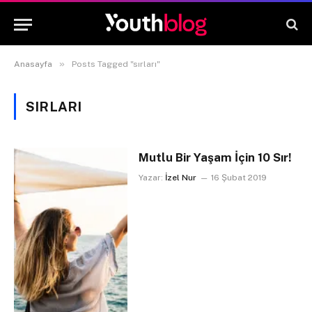
»
Anasayfa
Posts Tagged "sırları"
SIRLARI
Mutlu Bir Yaşam İçin 10 Sır!
Yazar:
İzel Nur
16 Şubat 2019