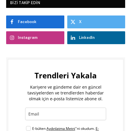
BIZI TAKIP EDIN
Facebook
X
Instagram
LinkedIn
Trendleri Yakala
Kariyere ve gündeme dair en güncel
tavsiyelerden ve trendlerden haberdar
olmak için e-posta listemize abone ol.
E-bülten
Aydınlatma Metni
''ni okudum.
E-