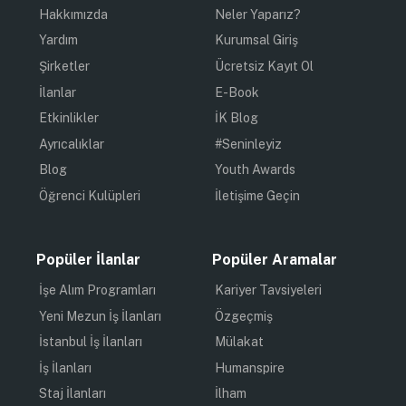
Hakkımızda
Neler Yaparız?
Yardım
Kurumsal Giriş
Şirketler
Ücretsiz Kayıt Ol
İlanlar
E-Book
Etkinlikler
İK Blog
Ayrıcalıklar
#Seninleyiz
Blog
Youth Awards
Öğrenci Kulüpleri
İletişime Geçin
Popüler İlanlar
Popüler Aramalar
İşe Alım Programları
Kariyer Tavsiyeleri
Yeni Mezun İş İlanları
Özgeçmiş
İstanbul İş İlanları
Mülakat
İş İlanları
Humanspire
Staj İlanları
İlham