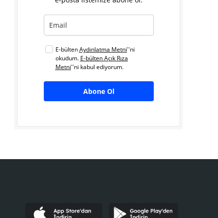
E-bülten
Aydınlatma Metni
''ni
okudum.
E-bülten Açık Rıza
Metni
''ni kabul ediyorum.
Abone Ol