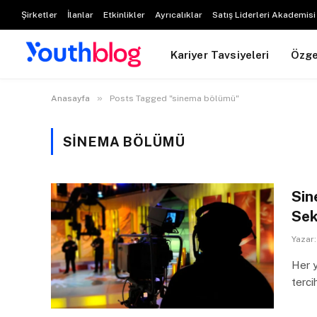
Şirketler
İlanlar
Etkinlikler
Ayrıcalıklar
Satış Liderleri Akademisi
Kariyer Tavsiyeleri
Özg
»
Anasayfa
Posts Tagged "sinema bölümü"
SINEMA BÖLÜMÜ
Sin
Sek
Yazar:
Her y
terci