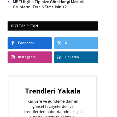
MBTI Kişilik Tipinize Göre Hangi Meslek
Gruplarını Tercih Etmelisiniz?
BIZI TAKIP EDIN
Facebook
X
Instagram
LinkedIn
Trendleri Yakala
Kariyere ve gündeme dair en
güncel tavsiyelerden ve
trendlerden haberdar olmak için
e-posta listemize abone ol.