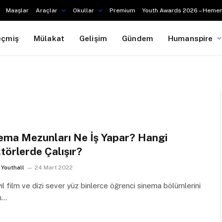
Maaşlar
Araçlar
Okullar
Premium
Youth Awards 2026 – Hemen
eçmiş
Mülakat
Gelişim
Gündem
Humanspire
ema Mezunları Ne İş Yapar? Hangi
törlerde Çalışır?
Youthall
24 Mart 2022
ıl film ve dizi sever yüz binlerce öğrenci sinema bölümlerini
h…