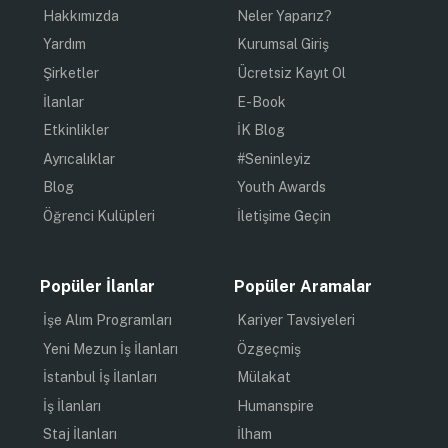
Hakkımızda
Neler Yaparız?
Yardım
Kurumsal Giriş
Şirketler
Ücretsiz Kayıt Ol
İlanlar
E-Book
Etkinlikler
İK Blog
Ayrıcalıklar
#Seninleyiz
Blog
Youth Awards
Öğrenci Kulüpleri
İletişime Geçin
Popüler İlanlar
Popüler Aramalar
İşe Alım Programları
Kariyer Tavsiyeleri
Yeni Mezun İş İlanları
Özgeçmiş
İstanbul İş İlanları
Mülakat
İş İlanları
Humanspire
Staj İlanları
İlham