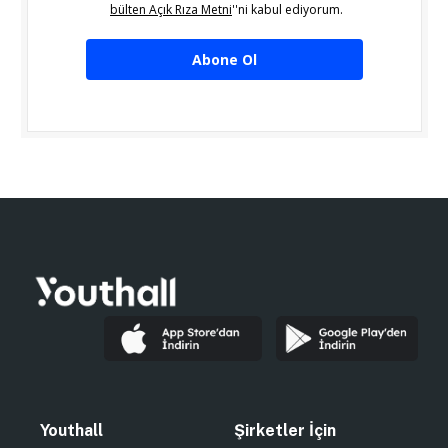
bülten Açık Rıza Metni
''ni kabul ediyorum.
Abone Ol
Youthall
Şirketler İçin