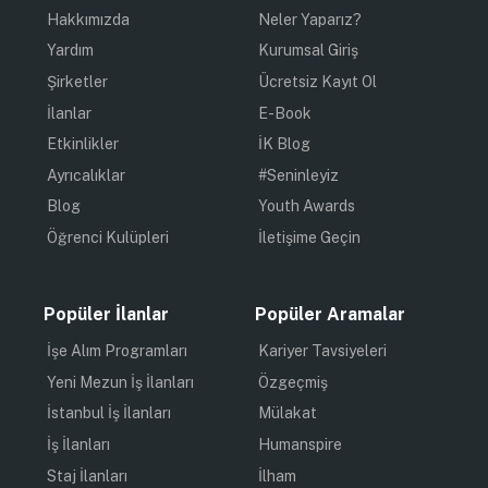
Hakkımızda
Neler Yaparız?
Yardım
Kurumsal Giriş
Şirketler
Ücretsiz Kayıt Ol
İlanlar
E-Book
Etkinlikler
İK Blog
Ayrıcalıklar
#Seninleyiz
Blog
Youth Awards
Öğrenci Kulüpleri
İletişime Geçin
Popüler İlanlar
Popüler Aramalar
İşe Alım Programları
Kariyer Tavsiyeleri
Yeni Mezun İş İlanları
Özgeçmiş
İstanbul İş İlanları
Mülakat
İş İlanları
Humanspire
Staj İlanları
İlham