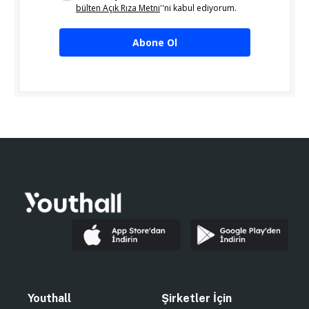
bülten Açık Rıza Metni
''ni kabul ediyorum.
Abone Ol
Youthall
Şirketler İçin