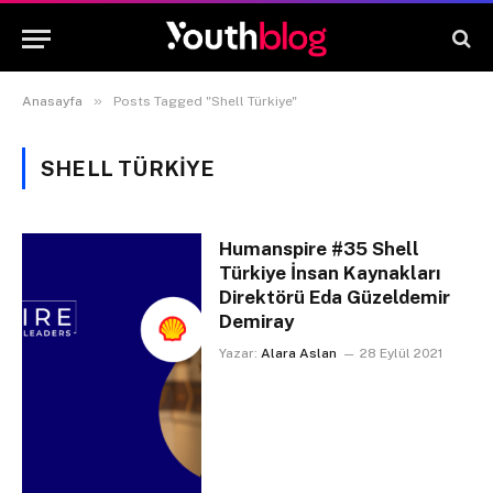
»
Anasayfa
Posts Tagged "Shell Türkiye"
SHELL TÜRKIYE
Humanspire #35 Shell
Türkiye İnsan Kaynakları
Direktörü Eda Güzeldemir
Demiray
Yazar:
Alara Aslan
28 Eylül 2021