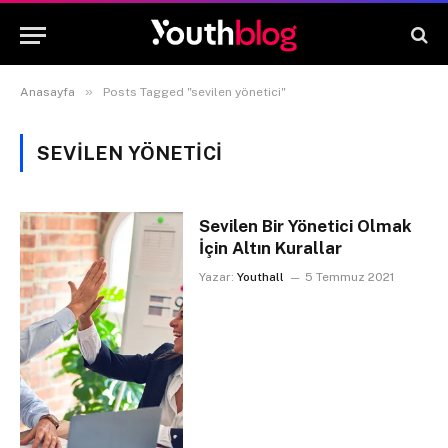
»
Anasayfa
Posts Tagged "sevilen yönetici"
SEVILEN YÖNETICI
Sevilen Bir Yönetici Olmak
İçin Altın Kurallar
Yazar:
Youthall
5 Temmuz 2021