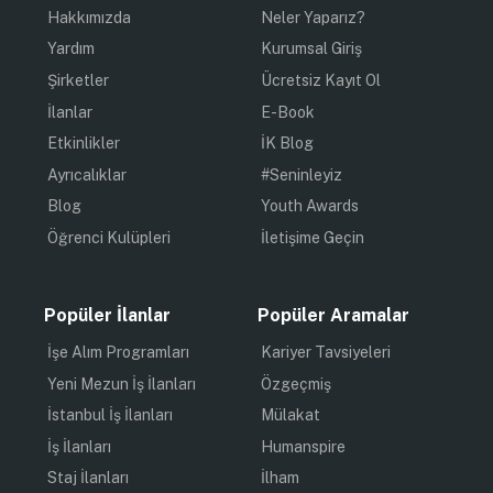
Hakkımızda
Neler Yaparız?
Yardım
Kurumsal Giriş
Şirketler
Ücretsiz Kayıt Ol
İlanlar
E-Book
Etkinlikler
İK Blog
Ayrıcalıklar
#Seninleyiz
Blog
Youth Awards
Öğrenci Kulüpleri
İletişime Geçin
Popüler İlanlar
Popüler Aramalar
İşe Alım Programları
Kariyer Tavsiyeleri
Yeni Mezun İş İlanları
Özgeçmiş
İstanbul İş İlanları
Mülakat
İş İlanları
Humanspire
Staj İlanları
İlham