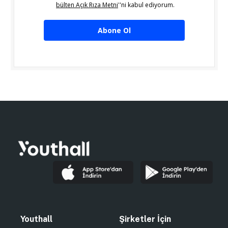
bülten Açık Rıza Metni
''ni kabul ediyorum.
Abone Ol
Youthall
Şirketler İçin