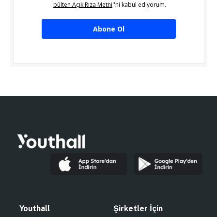
bülten Açık Rıza Metni
''ni kabul ediyorum.
Abone Ol
Youthall
Şirketler İçin