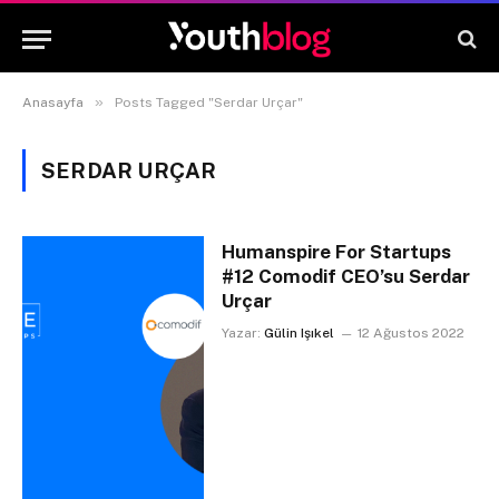
»
Anasayfa
Posts Tagged "Serdar Urçar"
SERDAR URÇAR
Humanspire For Startups
#12 Comodif CEO’su Serdar
Urçar
Yazar:
Gülin Işıkel
12 Ağustos 2022