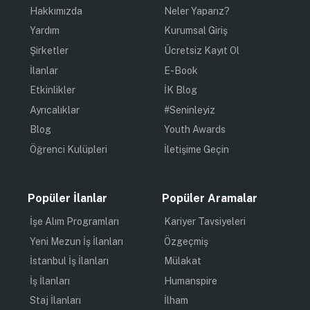
Hakkımızda
Neler Yaparız?
Yardım
Kurumsal Giriş
Şirketler
Ücretsiz Kayıt Ol
İlanlar
E-Book
Etkinlikler
İK Blog
Ayrıcalıklar
#Seninleyiz
Blog
Youth Awards
Öğrenci Kulüpleri
İletişime Geçin
Popüler İlanlar
Popüler Aramalar
İşe Alım Programları
Kariyer Tavsiyeleri
Yeni Mezun İş İlanları
Özgeçmiş
İstanbul İş İlanları
Mülakat
İş İlanları
Humanspire
Staj İlanları
İlham