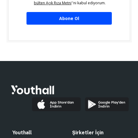
bülten Açık Rıza Metni
''ni kabul ediyorum.
Abone Ol
Youthall
Şirketler İçin