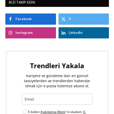
BIZI TAKIP EDIN
Facebook
X
Instagram
LinkedIn
Trendleri Yakala
Kariyere ve gündeme dair en güncel
tavsiyelerden ve trendlerden haberdar
olmak için e-posta listemize abone ol.
E-bülten
Aydınlatma Metni
''ni okudum.
E-