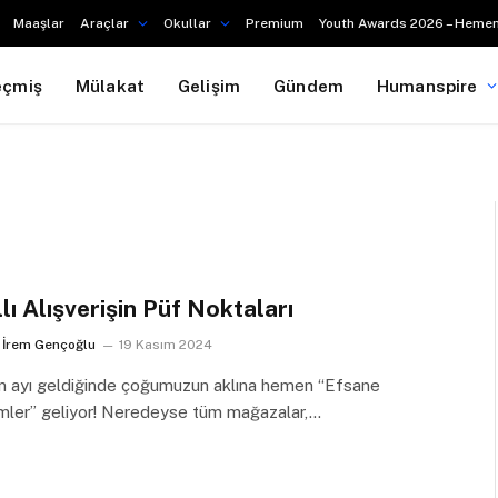
Maaşlar
Araçlar
Okullar
Premium
Youth Awards 2026 – Hemen
eçmiş
Mülakat
Gelişim
Gündem
Humanspire
llı Alışverişin Püf Noktaları
İrem Gençoğlu
19 Kasım 2024
m ayı geldiğinde çoğumuzun aklına hemen “Efsane
imler” geliyor! Neredeyse tüm mağazalar,…