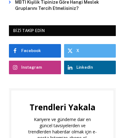
MBTI Kişilik Tipinize Göre Hangi Meslek
Gruplarını Tercih Etmelisiniz?
BIZI TAKIP EDIN
Facebook
X
Instagram
LinkedIn
Trendleri Yakala
Kariyere ve gündeme dair en
güncel tavsiyelerden ve
trendlerden haberdar olmak için e-
posta listemize abone ol.