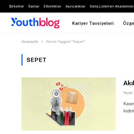
Şirketler
İlanlar
Etkinlikler
Ayrıcalıklar
Satış Liderleri Akademisi
Kariyer Tavsiyeleri
Özg
»
Anasayfa
Posts Tagged "Sepet"
SEPET
Akı
Yazar:
Kası
İndir