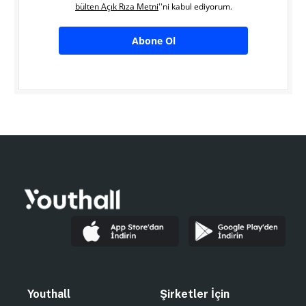
bülten Açık Rıza Metni
''ni kabul ediyorum.
Abone Ol
Youthall
Şirketler İçin