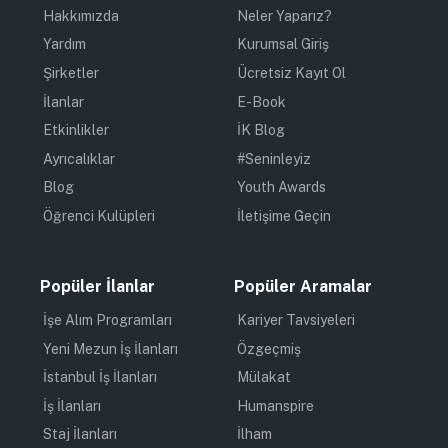
Hakkımızda
Neler Yaparız?
Yardım
Kurumsal Giriş
Şirketler
Ücretsiz Kayıt Ol
İlanlar
E-Book
Etkinlikler
İK Blog
Ayrıcalıklar
#Seninleyiz
Blog
Youth Awards
Öğrenci Kulüpleri
İletişime Geçin
Popüler İlanlar
Popüler Aramalar
İşe Alım Programları
Kariyer Tavsiyeleri
Yeni Mezun İş İlanları
Özgeçmiş
İstanbul İş İlanları
Mülakat
İş İlanları
Humanspire
Staj İlanları
İlham