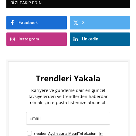
BIZI TAKIP EDIN
Facebook
X
Instagram
LinkedIn
Trendleri Yakala
Kariyere ve gündeme dair en güncel
tavsiyelerden ve trendlerden haberdar
olmak için e-posta listemize abone ol.
E-bülten
Aydınlatma Metni
''ni okudum.
E-