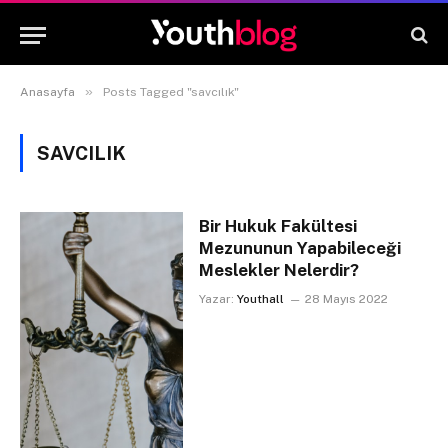
»
Anasayfa
Posts Tagged "savcılık"
SAVCILIK
Bir Hukuk Fakültesi
Mezununun Yapabileceği
Meslekler Nelerdir?
Yazar:
Youthall
28 Mayıs 2022