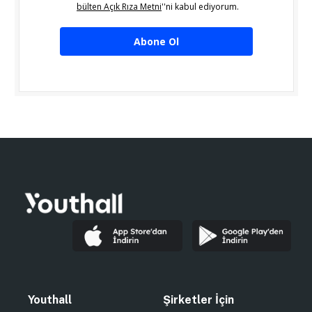
bülten Açık Rıza Metni
''ni kabul ediyorum.
Abone Ol
Youthall
Şirketler İçin