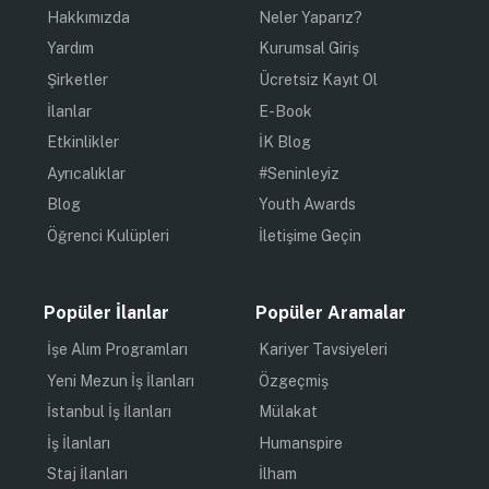
Hakkımızda
Neler Yaparız?
Yardım
Kurumsal Giriş
Şirketler
Ücretsiz Kayıt Ol
İlanlar
E-Book
Etkinlikler
İK Blog
Ayrıcalıklar
#Seninleyiz
Blog
Youth Awards
Öğrenci Kulüpleri
İletişime Geçin
Popüler İlanlar
Popüler Aramalar
İşe Alım Programları
Kariyer Tavsiyeleri
Yeni Mezun İş İlanları
Özgeçmiş
İstanbul İş İlanları
Mülakat
İş İlanları
Humanspire
Staj İlanları
İlham