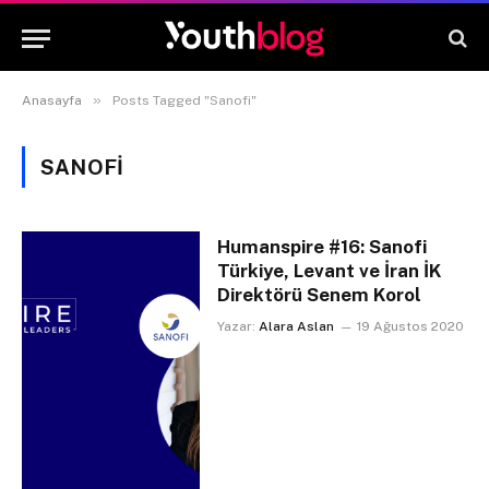
»
Anasayfa
Posts Tagged "Sanofi"
SANOFI
Humanspire #16: Sanofi
Türkiye, Levant ve İran İK
Direktörü Senem Korol
Yazar:
Alara Aslan
19 Ağustos 2020