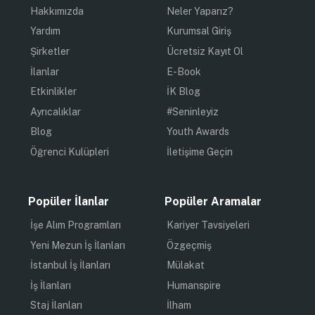
Hakkımızda
Neler Yaparız?
Yardım
Kurumsal Giriş
Şirketler
Ücretsiz Kayıt Ol
İlanlar
E-Book
Etkinlikler
İK Blog
Ayrıcalıklar
#Seninleyiz
Blog
Youth Awards
Öğrenci Kulüpleri
İletişime Geçin
Popüler İlanlar
Popüler Aramalar
İşe Alım Programları
Kariyer Tavsiyeleri
Yeni Mezun İş İlanları
Özgeçmiş
İstanbul İş İlanları
Mülakat
İş İlanları
Humanspire
Staj İlanları
İlham