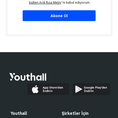
bülten Açık Rıza Metni
''ni kabul ediyorum.
Abone Ol
Youthall
Şirketler İçin