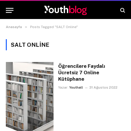
»
Anasayfa
Posts Tagged "SALT Online"
SALT ONLINE
Öğrencilere Faydalı
Ücretsiz 7 Online
Kütüphane
Yazar:
Youthall
31 Ağustos 2022