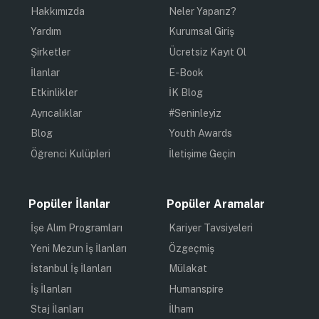
Hakkımızda
Neler Yaparız?
Yardım
Kurumsal Giriş
Şirketler
Ücretsiz Kayıt Ol
İlanlar
E-Book
Etkinlikler
İK Blog
Ayrıcalıklar
#Seninleyiz
Blog
Youth Awards
Öğrenci Kulüpleri
İletişime Geçin
Popüler İlanlar
Popüler Aramalar
İşe Alım Programları
Kariyer Tavsiyeleri
Yeni Mezun İş İlanları
Özgeçmiş
İstanbul İş İlanları
Mülakat
İş İlanları
Humanspire
Staj İlanları
İlham